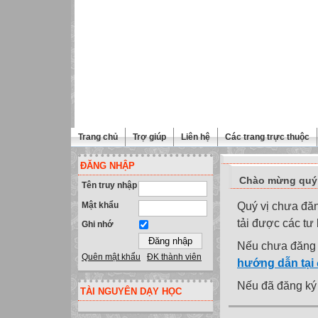
Trang chủ
Trợ giúp
Liên hệ
Các trang trực thuộc
ĐĂNG NHẬP
Chào mừng quý 
Tên truy nhập
Mật khẩu
Quý vị chưa đăn
tải được các tư
Ghi nhớ
Nếu chưa đăng 
Quên mật khẩu
ĐK thành viên
hướng dẫn tại
Nếu đã đăng ký 
TÀI NGUYÊN DẠY HỌC