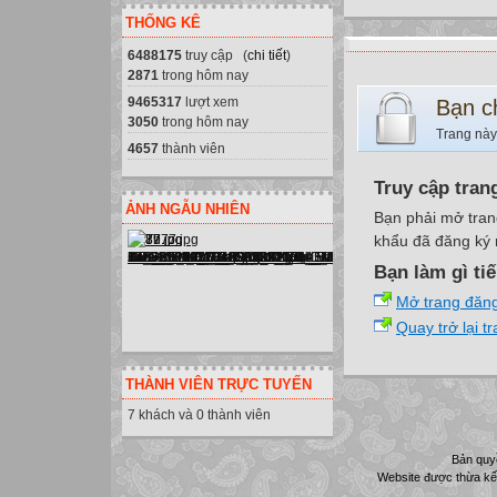
THỐNG KÊ
6488175
truy cập (
chi tiết
)
2871
trong hôm nay
9465317
lượt xem
Bạn c
3050
trong hôm nay
Trang này
4657
thành viên
Truy cập tran
ẢNH NGẪU NHIÊN
Bạn phải mở tran
khẩu đã đăng ký 
Bạn làm gì ti
Mở trang đăn
Quay trở lại t
THÀNH VIÊN TRỰC TUYẾN
7 khách và 0 thành viên
Bản quy
Website được thừa kế